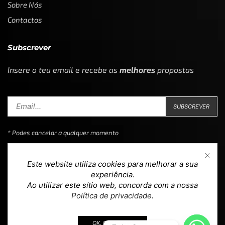
Sobre Nós
Contactos
Subscrever
Insere o teu email e recebe as
melhores
propostas
* Podes cancelar a qualquer momento
Este website utiliza cookies para melhorar a sua
experiência.
Ao utilizar este sítio web, concorda com a nossa
Copyright © 2023
Loja 39
. Todos os direitos reservados.
Política de privacidade
.
Design & Development by
teoria.agency
.
OK, EU ACEITO.