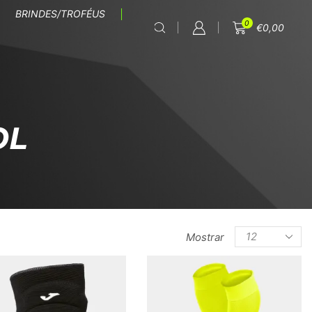
BRINDES/TROFÉUS
0
€
0,00
OL
Mostrar