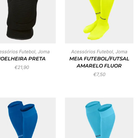
essórios Futebol
,
Joma
Acessórios Futebol
,
Joma
JOELHEIRA PRETA
MEIA FUTEBOL/FUTSAL
AMARELO FLUOR
€
21,90
€
7,50