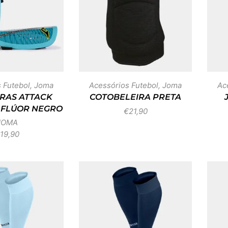
 Futebol
,
Joma
Acessórios Futebol
,
Joma
Ac
RAS ATTACK
COTOBELEIRA PRETA
 FLÚOR NEGRO
€
21,90
JOMA
19,90