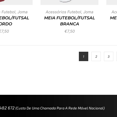
 Futebol
,
Joma
Acessórios Futebol
,
Joma
Ac
EBOL/FUTSAL
MEIA FUTEBOL/FUTSAL
ME
ORDO
BRANCA
€
7,50
€
7,50
1
2
3
 482 672
(custo De Uma Chamada Para A Rede Móvel Nacional)