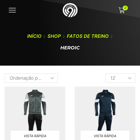
0
INÍCIO
SHOP
FATOS DE TREINO
HEROIC
VISTA RÁPIDA
VISTA RÁPIDA