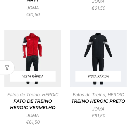
NAVY
JOMA
JOMA
€
61,50
€
61,50
VISTA RÁPIDA
VISTA RÁPIDA
Fatos de Treino
,
HEROIC
Fatos de Treino
,
HEROIC
FATO DE TREINO
TREINO HEROIC PRETO
HEROIC VERMELHO
JOMA
JOMA
€
61,50
€
61,50