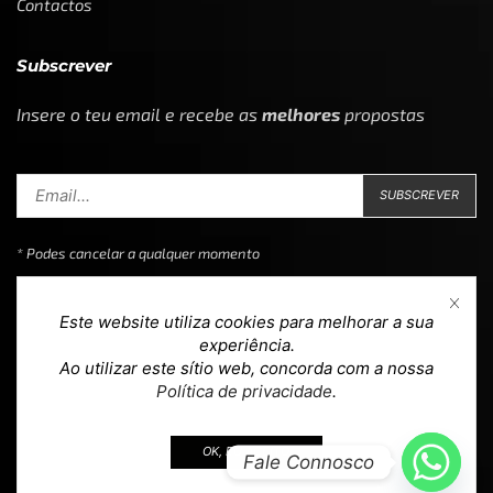
Contactos
Subscrever
Insere o teu email e recebe as
melhores
propostas
* Podes cancelar a qualquer momento
Este website utiliza cookies para melhorar a sua
experiência.
Ao utilizar este sítio web, concorda com a nossa
Copyright © 2023
Loja 39
. Todos os direitos reservados.
Política de privacidade
.
Design & Development by
teoria.agency
.
OK, EU ACEITO.
Fale Connosco