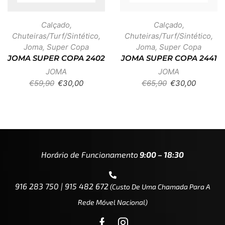
Calçado
,
Calçado
,
Chuteiras/Turf/Sintético
,
Chuteiras/Turf/Sintético
,
Joma
,
Super Copa
Joma
,
Super Copa
JOMA SUPER COPA 2402
JOMA SUPER COPA 2441
JOMA
JOMA
€
59,90
€
30,00
€
65,90
€
30,00
Horário de Funcionamento
9:00 – 18:30
916 283 750 | 915 482 672
(custo De Uma Chamada Para A
Rede Móvel Nacional)