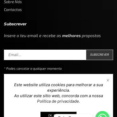
Sobre Nós
Contactos
Subscrever
Insere o teu email e recebe as
melhores
propostas
* Podes cancelar a qualquer momento
Este website utiliza cookies para melhorar a sua
experiência.
Ao utilizar este sítio web, concorda com a nossa
Copyright © 2023
Loja 39
. Todos os direitos reservados.
Política de privacidade
.
Design & Development by
teoria.agency
.
OK, EU ACEITO.