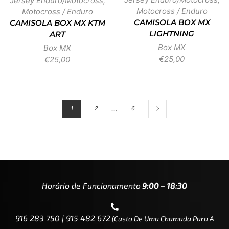
Jersey Enduro/Motocross
,
Motocross / Enduro
Motocross / Enduro
CAMISOLA BOX MX
CAMISOLA BOX MX KTM
LIGHTNING
ART
Box MX
Box MX
€
25,00
€
25,00
…
1
2
6
Horário de Funcionamento
9:00 – 18:30
916 283 750 | 915 482 672
(custo De Uma Chamada Para A