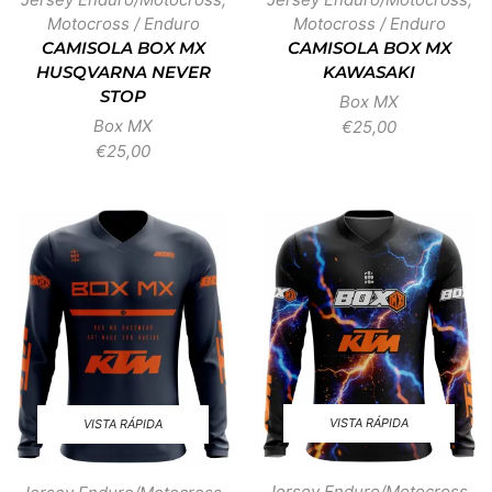
Motocross / Enduro
Motocross / Enduro
CAMISOLA BOX MX
CAMISOLA BOX MX
HUSQVARNA NEVER
KAWASAKI
STOP
Box MX
Box MX
€
25,00
€
25,00
VISTA RÁPIDA
VISTA RÁPIDA
Jersey Enduro/Motocross
,