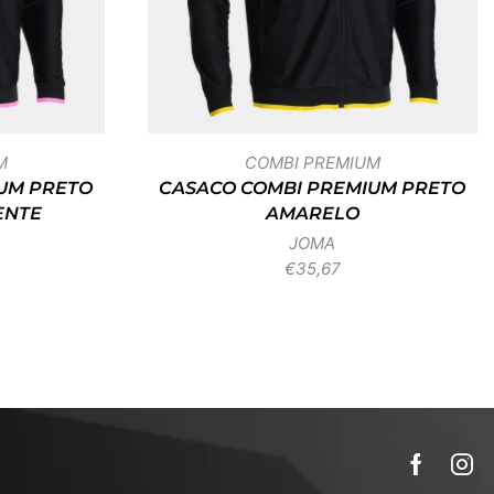
M
COMBI PREMIUM
UM PRETO
CASACO COMBI PREMIUM PRETO
ENTE
AMARELO
JOMA
€
35,67