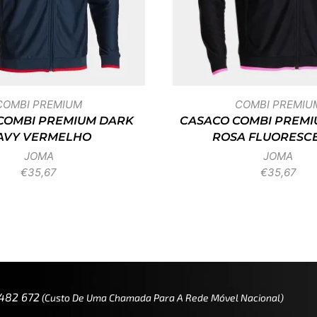
COMBI PREMIUM
COMBI PREMIU
COMBI PREMIUM DARK
CASACO COMBI PREMI
AVY VERMELHO
ROSA FLUORESC
JOMA
JOMA
€
35,67
€
35,67
 482 672
(custo De Uma Chamada Para A Rede Móvel Nacional)