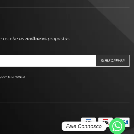
 e recebe as
melhores
propostas
alquer momento
Fale Connosco