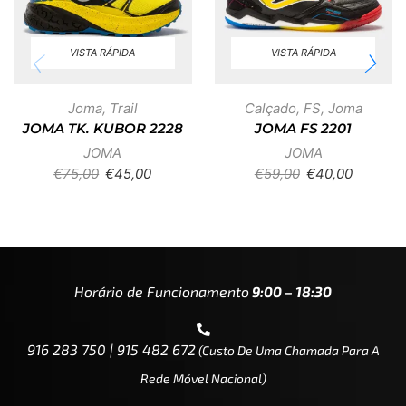
VISTA RÁPIDA
VISTA RÁPIDA
Joma
,
Trail
Calçado
,
FS
,
Joma
JOMA TK. KUBOR 2228
JOMA FS 2201
JOMA
JOMA
€
75,00
€
45,00
€
59,00
€
40,00
Horário de Funcionamento
9:00 – 18:30
916 283 750 | 915 482 672
(custo De Uma Chamada Para A
Rede Móvel Nacional)