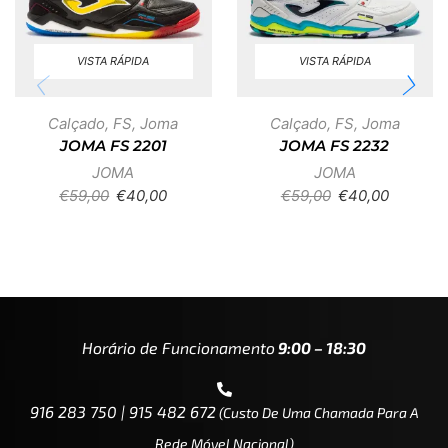
VISTA RÁPIDA
VISTA RÁPIDA
Calçado
,
FS
,
Joma
Calçado
,
FS
,
Joma
JOMA FS 2201
JOMA FS 2232
JOMA
JOMA
€
59,00
€
40,00
€
59,00
€
40,00
Horário de Funcionamento
9:00 – 18:30
916 283 750 | 915 482 672
(custo De Uma Chamada Para A
Rede Móvel Nacional)