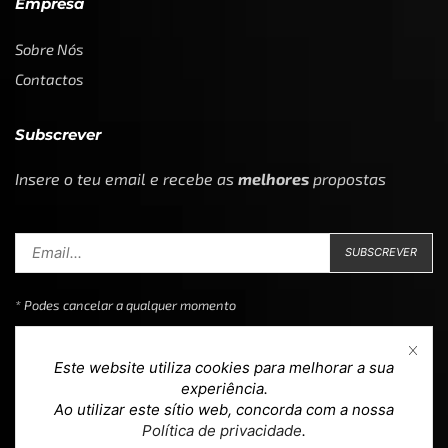
Empresa
Sobre Nós
Contactos
Subscrever
Insere o teu email e recebe as
melhores
propostas
* Podes cancelar a qualquer momento
Este website utiliza cookies para melhorar a sua
experiência.
Ao utilizar este sítio web, concorda com a nossa
Copyright © 2023
Loja 39
. Todos os direitos reservados.
Política de privacidade
.