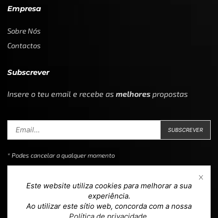
Empresa
Sobre Nós
Contactos
Subscrever
Insere o teu email e recebe as
melhores
propostas
* Podes cancelar a qualquer momento
Este website utiliza cookies para melhorar a sua
experiência.
Ao utilizar este sítio web, concorda com a nossa
Copyright © 2023
Loja 39
. Todos os direitos reservados.
Política de privacidade
.