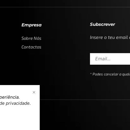
Subscrever
Empresa
Insere o teu email
Sobre Nós
Contactos
* Podes cancelar a qu
periência.
 de privacidade
.
n & Development by