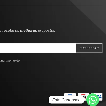
 e recebe as
melhores
propostas
alquer momento
Fale Connosco