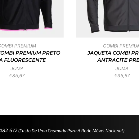
COMBI PREMIUM
COMBI PREMIU
COMBI PREMIUM PRETO
JAQUETA COMBI P
A FLUORESCENTE
ANTRACITE PR
JOMA
JOMA
€
35,67
€
35,67
 482 672
(custo De Uma Chamada Para A Rede Móvel Nacional)