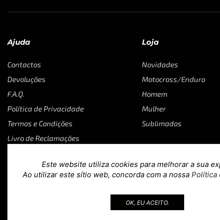
Ajuda
Loja
Contactos
Novidades
Devoluções
Motocross/Enduro
F.A.Q.
Homem
Política de Privacidade
Mulher
Termos e Condições
Sublimados
Livro de Reclamações
Este website utiliza cookies para melhorar a sua ex
Ao utilizar este sítio web, concorda com a nossa
Política
Copyright © 2023
Loja 39
. Todos os direitos reservados. Desig
OK, EU ACEITO.
teoria.agency
.