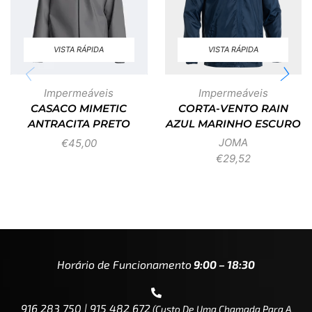
VISTA RÁPIDA
VISTA RÁPIDA
Impermeáveis
Impermeáveis
CASACO MIMETIC
CORTA-VENTO RAIN
ANTRACITA PRETO
AZUL MARINHO ESCURO
JOMA
€
45,00
€
29,52
Horário de Funcionamento
9:00 – 18:30
916 283 750 | 915 482 672
(custo De Uma Chamada Para A