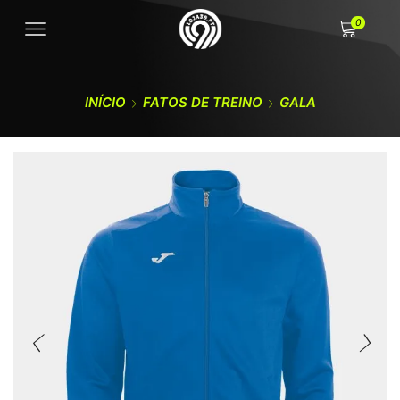
0
INÍCIO
FATOS DE TREINO
GALA