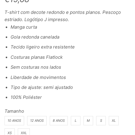
T-shirt com decote redondo e pontos planos. Pescoço
estriado. Logótipo J impresso.
Manga curta
Gola redonda canelada
Tecido ligeiro extra resistente
Costuras planas Flatlock
Sem costuras nos lados
Liberdade de movimentos
Tipo de ajuste: semi ajustado
100% Poliéster
Tamanho
10 ANOS
12 ANOS
8 ANOS
L
M
S
XL
XS
XXL