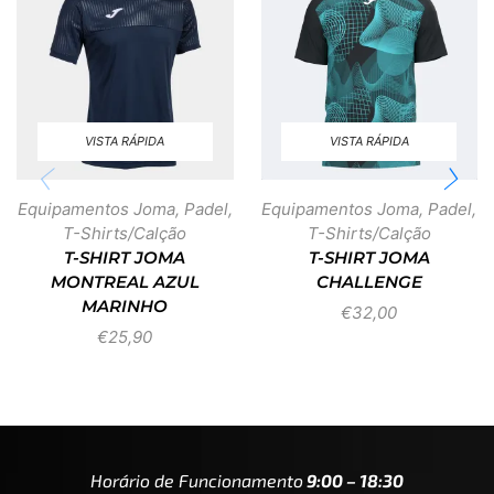
VISTA RÁPIDA
VISTA RÁPIDA
Equipamentos Joma
,
Padel
,
Equipamentos Joma
,
Padel
,
T-Shirts/Calção
T-Shirts/Calção
T-SHIRT JOMA
T-SHIRT JOMA
MONTREAL AZUL
CHALLENGE
MARINHO
€
32,00
€
25,90
Horário de Funcionamento
9:00 – 18:30