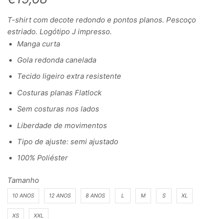
T-shirt com decote redondo e pontos planos. Pescoço
estriado. Logótipo J impresso.
Manga curta
Gola redonda canelada
Tecido ligeiro extra resistente
Costuras planas Flatlock
Sem costuras nos lados
Liberdade de movimentos
Tipo de ajuste: semi ajustado
100% Poliéster
Tamanho
10 ANOS
12 ANOS
8 ANOS
L
M
S
XL
XS
XXL