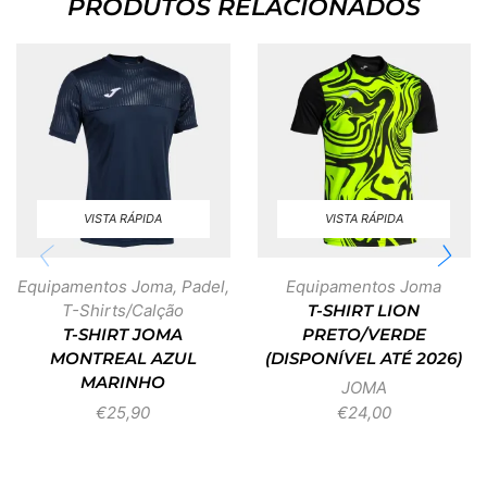
PRODUTOS RELACIONADOS
VISTA RÁPIDA
VISTA RÁPIDA
Equipamentos Joma
,
Padel
,
Equipamentos Joma
T-Shirts/Calção
T-SHIRT LION
T-SHIRT JOMA
PRETO/VERDE
MONTREAL AZUL
(DISPONÍVEL ATÉ 2026)
MARINHO
JOMA
€
25,90
€
24,00