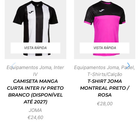
VISTA RÁPIDA
VISTA RÁPIDA
Equipamentos Joma
,
Inter
Equipamentos Joma
,
Padel
,
IV
T-Shirts/Calção
CAMISETA MANGA
T-SHIRT JOMA
CURTA INTER IV PRETO
MONTREAL PRETO /
BRANCO (DISPONÍVEL
ROSA
ATÉ 2027)
€
28,00
JOMA
€
24,60