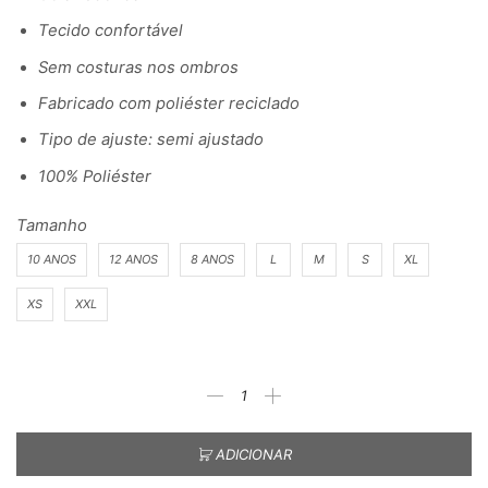
Tecido confortável
Sem costuras nos ombros
Fabricado com poliéster reciclado
Tipo de ajuste: semi ajustado
100% Poliéster
Tamanho
10 ANOS
12 ANOS
8 ANOS
L
M
S
XL
XS
XXL
ADICIONAR