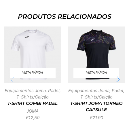
PRODUTOS RELACIONADOS
VISTA RÁPIDA
VISTA RÁPIDA
Equipamentos Joma
,
Padel
,
Equipamentos Joma
,
Padel
,
T-Shirts/Calção
T-Shirts/Calção
T-SHIRT COMBI PADEL
T-SHIRT JOMA TORNEO
CAPSULE
JOMA
€
12,50
€
21,90