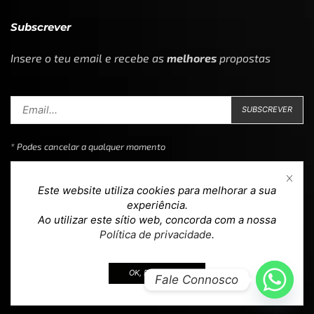
Subscrever
Insere o teu email e recebe as
melhores
propostas
* Podes cancelar a qualquer momento
Este website utiliza cookies para melhorar a sua
experiência.
Ao utilizar este sítio web, concorda com a nossa
Copyright © 2023
Loja 39
. Todos os direitos reservados.
Política de privacidade
.
Design & Development by
teoria.agency
.
OK, EU ACEITO.
Fale Connosco