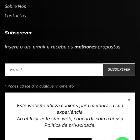
Sobre Nós
Contactos
Subscrever
Insere o teu email e recebe as
melhores
propostas
* Podes cancelar a qualquer momento
Este website utiliza cookies para melhorar a sua
experiência.
Ao utilizar este sítio web, concorda com a nossa
Copyright © 2023
Loja 39
. Todos os direitos reservados.
Política de privacidade
.
Design & Development by
teoria.agency
.