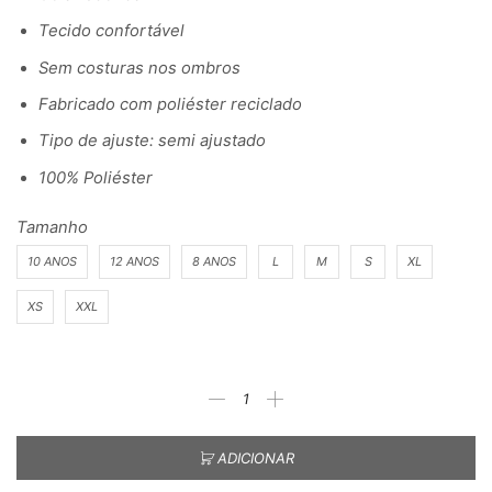
Tecido confortável
Sem costuras nos ombros
Fabricado com poliéster reciclado
Tipo de ajuste: semi ajustado
100% Poliéster
Tamanho
10 ANOS
12 ANOS
8 ANOS
L
M
S
XL
XS
XXL
ADICIONAR