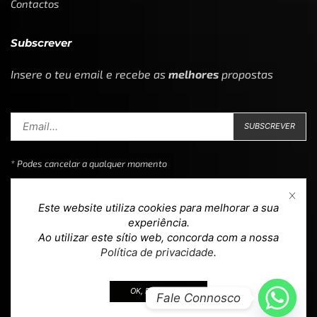
Contactos
Subscrever
Insere o teu email e recebe as
melhores
propostas
* Podes cancelar a qualquer momento
Este website utiliza cookies para melhorar a sua
experiência.
Ao utilizar este sítio web, concorda com a nossa
Copyright © 2023
Loja 39
. Todos os direitos reservados.
Política de privacidade
.
Design & Development by
teoria.agency
.
OK, EU ACEITO.
Fale Connosco