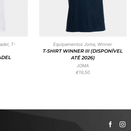
adel
,
T-
Equipamentos Joma
,
Winner
T-SHIRT WINNER III (DISPONÍVEL
ADEL
ATÉ 2026)
JOMA
€
19,50