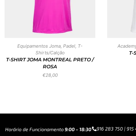
Equipamentos Joma
,
Padel
,
T-
Academy 
Shirts/Calção
T-
T-SHIRT JOMA MONTREAL PRETO /
ROSA
€
28,00
916 283 750 | 915
Horário de Funcionamento
9:00 – 18:30