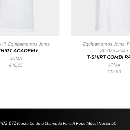
III
,
Equipamentos Joma
Equipamentos Joma
,
P
Shirts/Calção
SHIRT ACADEMY
T-SHIRT COMBI P
JOMA
JOMA
€
16,25
€
12,50
 482 672
(custo De Uma Chamada Para A Rede Móvel Nacional)