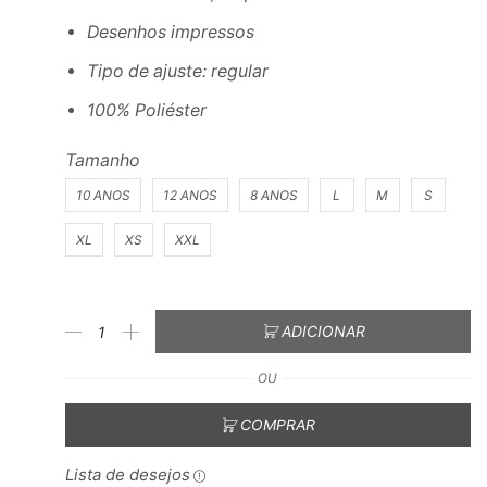
Desenhos impressos
Tipo de ajuste: regular
100% Poliéster
Tamanho
10 ANOS
12 ANOS
8 ANOS
L
M
S
XL
XS
XXL
ADICIONAR
OU
COMPRAR
Lista de desejos