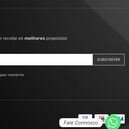
 e recebe as
melhores
propostas
alquer momento
Fale Connosco