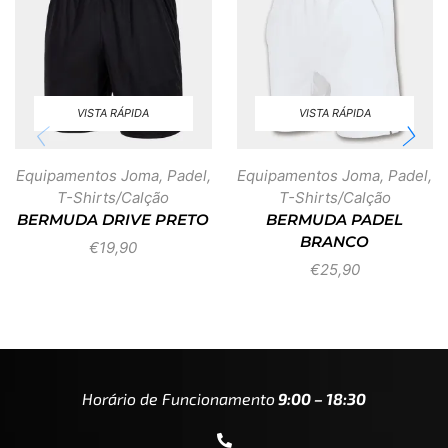
VISTA RÁPIDA
VISTA RÁPIDA
Equipamentos Joma
,
Padel
,
Equipamentos Joma
,
Padel
,
T-Shirts/Calção
T-Shirts/Calção
BERMUDA DRIVE PRETO
BERMUDA PADEL
BRANCO
€
19,90
€
25,90
Horário de Funcionamento
9:00 – 18:30