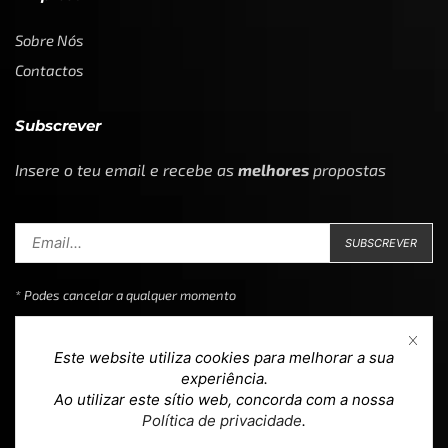
Sobre Nós
Contactos
Subscrever
Insere o teu email e recebe as
melhores
propostas
* Podes cancelar a qualquer momento
Este website utiliza cookies para melhorar a sua
experiência.
Ao utilizar este sítio web, concorda com a nossa
Copyright © 2023
Loja 39
. Todos os direitos reservados.
Política de privacidade
.
Design & Development by
teoria.agency
.