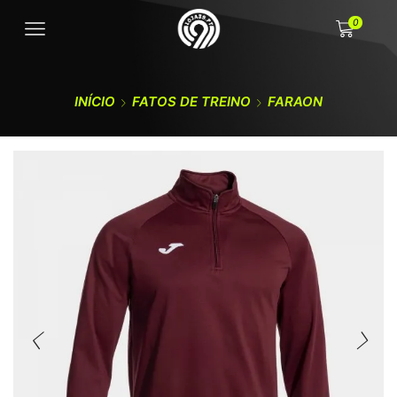
0
INÍCIO
FATOS DE TREINO
FARAON