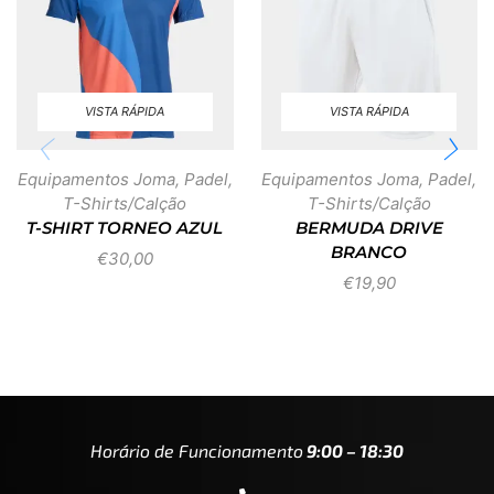
VISTA RÁPIDA
VISTA RÁPIDA
Equipamentos Joma
,
Padel
,
Equipamentos Joma
,
Padel
,
T-Shirts/Calção
T-Shirts/Calção
T-SHIRT TORNEO AZUL
BERMUDA DRIVE
BRANCO
€
30,00
€
19,90
Horário de Funcionamento
9:00 – 18:30