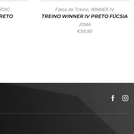
ROIC
Fatos de Treino
,
WINNER IV
PRETO
TREINO WINNER IV PRETO FÚCSIA
JOMA
€
59,90