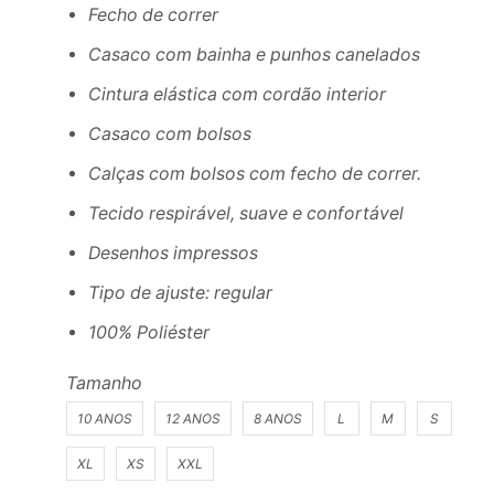
Fecho de correr
Casaco com bainha e punhos canelados
Cintura elástica com cordão interior
Casaco com bolsos
Calças com bolsos com fecho de correr.
Tecido respirável, suave e confortável
Desenhos impressos
Tipo de ajuste: regular
100% Poliéster
Tamanho
10 ANOS
12 ANOS
8 ANOS
L
M
S
XL
XS
XXL