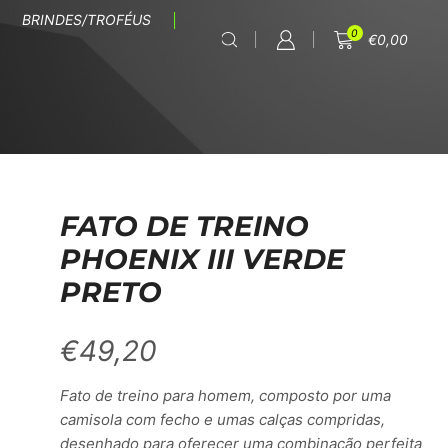
BRINDES/TROFÉUS
0
€
0,00
FATO DE TREINO
PHOENIX III VERDE
PRETO
€
49,20
Fato de treino para homem, composto por uma
camisola com fecho e umas calças compridas,
desenhado para oferecer uma combinação perfeita