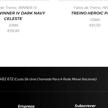
 de Treino
,
WINNER IV
Fatos de Treino
,
HE
WINNER IV DARK NAVY
TREINO HEROIC 
CELESTE
JOMA
JOMA
€
61,50
€
59,90
 482 672
(custo De Uma Chamada Para A Rede Móvel Nacional)
Subscrever
Empresa