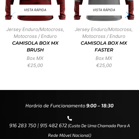
VISTA RÁPIDA
VISTA RÁPIDA
Jersey Enduro/Motocross
,
Jersey Enduro/Motocross
,
Motocross / Enduro
Motocross / Enduro
CAMISOLA BOX MX
CAMISOLA BOX MX
BRUSH
FASTER
Box MX
Box MX
€
25,00
€
25,00
Horário de Funcionamento
9:00 – 18:30
916 283 750 | 915 482 672
(custo De Uma Chamada Para A
Rede Móvel Nacional)