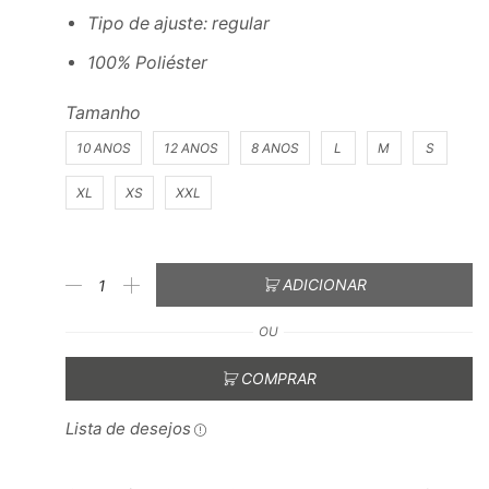
Tipo de ajuste: regular
100% Poliéster
Tamanho
10 ANOS
12 ANOS
8 ANOS
L
M
S
XL
XS
XXL
ADICIONAR
OU
COMPRAR
Lista de desejos