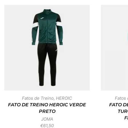
Fatos de Treino
,
HEROIC
Fatos 
FATO DE TREINO HEROIC VERDE
FATO DE
PRETO
TUR
F
JOMA
€
61,50