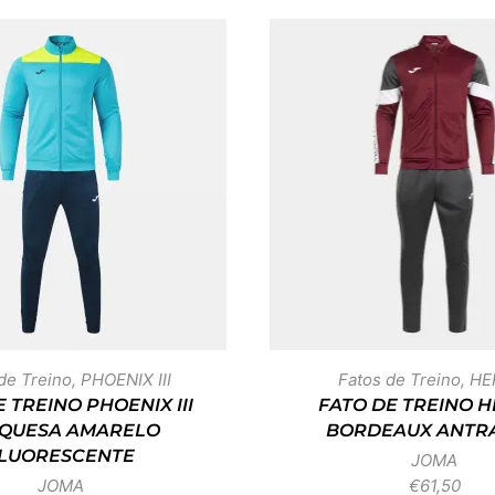
de Treino
,
PHOENIX III
Fatos de Treino
,
HE
 TREINO PHOENIX III
FATO DE TREINO 
QUESA AMARELO
BORDEAUX ANTRA
LUORESCENTE
JOMA
JOMA
€
61,50