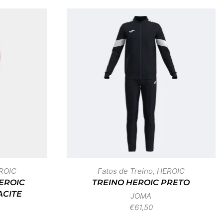
ROIC
Fatos de Treino
,
HEROIC
HEROIC
TREINO HEROIC PRETO
CITE
JOMA
€
61,50