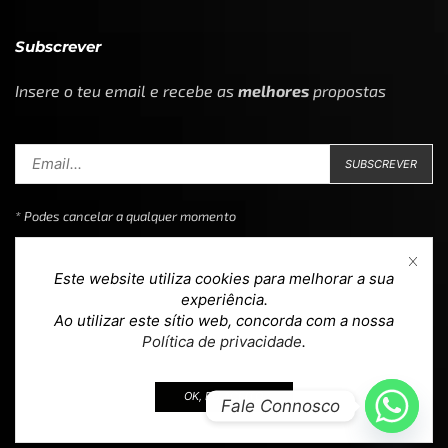
Subscrever
Insere o teu email e recebe as
melhores
propostas
* Podes cancelar a qualquer momento
Este website utiliza cookies para melhorar a sua
experiência.
Ao utilizar este sítio web, concorda com a nossa
Copyright © 2023
Loja 39
. Todos os direitos reservados.
Política de privacidade
.
Design & Development by
teoria.agency
.
OK, EU ACEITO.
Fale Connosco