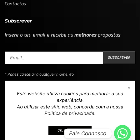
Contactos
Subscrever
Insere o teu email e recebe as
melhores
propostas
* Podes cancelar a qualquer momento
Este website utiliza cookies para melhorar a sua
experiência.
Ao utilizar este sítio web, concorda com a nossa
Copyright © 2023
Loja 39
. Todos os direitos reservados.
Política de privacidade
.
Design & Development by
teoria.agency
.
OK, EU ACEITO.
Fale Connosco