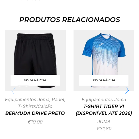
PRODUTOS RELACIONADOS
VISTA RÁPIDA
VISTA RÁPIDA
Equipamentos Joma
,
Padel
,
Equipamentos Joma
T-Shirts/Calção
T-SHIRT TIGER VI
BERMUDA DRIVE PRETO
(DISPONÍVEL ATÉ 2026)
JOMA
€
19,90
€
31,80