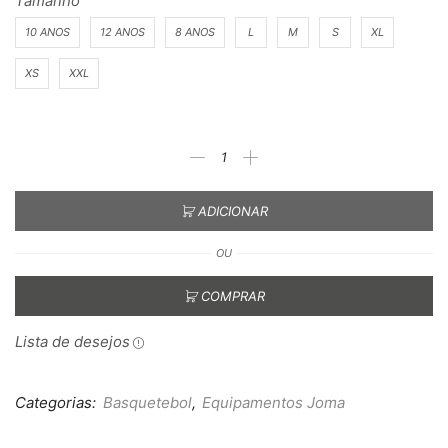
Tamanho
10 ANOS
12 ANOS
8 ANOS
L
M
S
XL
XS
XXL
ADICIONAR
OU
COMPRAR
Lista de desejos
Categorias:
Basquetebol
,
Equipamentos Joma