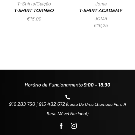
T-Shirts/Calção
Joma
T-SHIRT TORNEO
T-SHIRT ACADEMY
JOMA
€
15,00
€
16,25
Horário de Funcionamento
9:00 – 18:30
916 283 750 | 915 482 672
(custo De Uma Chamada Para A
Rede Móvel Nacional)