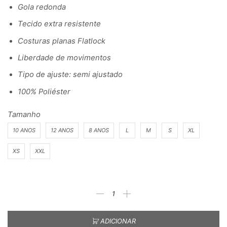
Gola redonda
Tecido extra resistente
Costuras planas Flatlock
Liberdade de movimentos
Tipo de ajuste: semi ajustado
100% Poliéster
Tamanho
10 ANOS
12 ANOS
8 ANOS
L
M
S
XL
XS
XXL
ADICIONAR