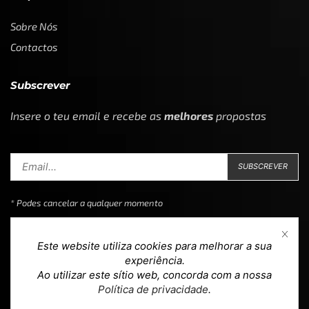
Sobre Nós
Contactos
Subscrever
Insere o teu email e recebe as
melhores
propostas
* Podes cancelar a qualquer momento
Este website utiliza cookies para melhorar a sua
experiência.
Ao utilizar este sítio web, concorda com a nossa
Copyright © 2023
Loja 39
. Todos os direitos reservados.
Política de privacidade
.
Design & Development by
teoria.agency
.