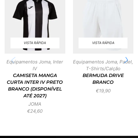
VISTA RÁPIDA
VISTA RÁPIDA
Equipamentos Joma
,
Inter
Equipamentos Joma
,
Padel
,
IV
T-Shirts/Calção
CAMISETA MANGA
BERMUDA DRIVE
CURTA INTER IV PRETO
BRANCO
BRANCO (DISPONÍVEL
€
19,90
ATÉ 2027)
JOMA
€
24,60