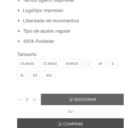
Tecido ligeiro respirável
Logótipo impresso
Liberdade de movimentos
Tipo de ajuste: regular
100% Poliéster
Tamanho
10 ANOS
12 ANOS
8 ANOS
L
M
S
XL
XS
XXL
ADICIONAR
OU
COMPRAR