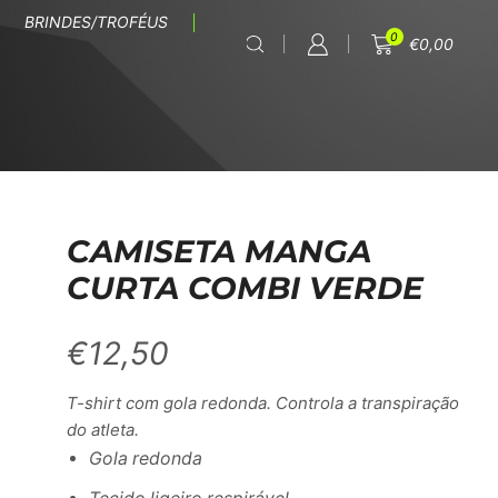
BRINDES/TROFÉUS
0
€
0,00
CAMISETA MANGA
CURTA COMBI VERDE
€
12,50
T-shirt com gola redonda. Controla a transpiração
do atleta.
Gola redonda