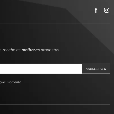
 e recebe as
melhores
propostas
alquer momento