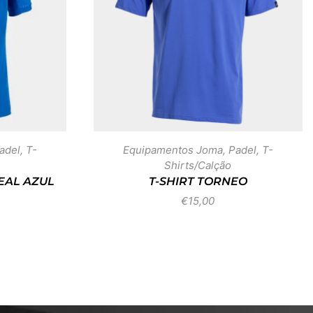
adel
,
T-
Equipamentos Joma
,
Padel
,
T-
Shirts/Calção
EAL AZUL
T-SHIRT TORNEO
€
15,00