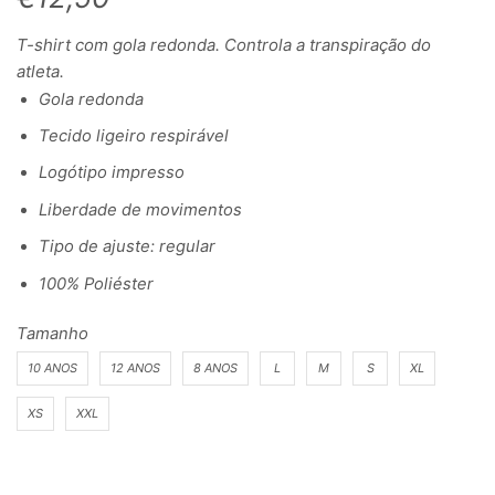
T-shirt com gola redonda. Controla a transpiração do
atleta.
Gola redonda
Tecido ligeiro respirável
Logótipo impresso
Liberdade de movimentos
Tipo de ajuste: regular
100% Poliéster
Tamanho
10 ANOS
12 ANOS
8 ANOS
L
M
S
XL
XS
XXL