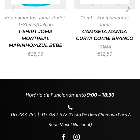
Equipamentos Joma
,
Padel
,
Combi
,
Equipamentos
T-Shirts/Calção
Joma
T-SHIRT JOMA
CAMISETA MANGA
MONTREAL
CURTA COMBI BRANCO
MARINHO/AZUL BEBE
JOMA
€
28,00
€
12,50
Horário de Funcionamento
9:00 – 18:30
916 283 750 | 915 482 672
(custo De Uma Chamada Para A
Rede Móvel Nacional)