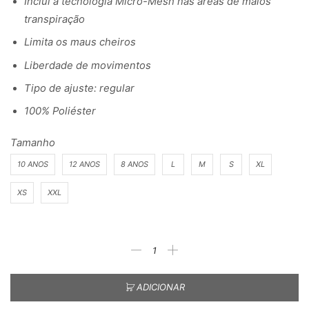
Inclui a tecnologia Micro-Mesh nas áreas de maios
transpiração
Limita os maus cheiros
Liberdade de movimentos
Tipo de ajuste: regular
100% Poliéster
Tamanho
10 ANOS
12 ANOS
8 ANOS
L
M
S
XL
XS
XXL
ADICIONAR