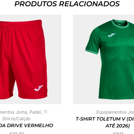
PRODUTOS RELACIONADOS
mentos Joma
,
Padel
,
T-
Equipamentos Jo
Shirts/Calção
T-SHIRT TOLETUM V (D
A DRIVE VERMELHO
ATÉ 2026)
€
19,90
JOMA