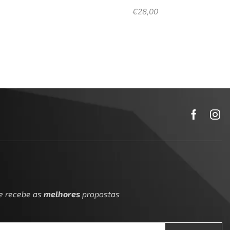
€
28,00
 e recebe as
melhores
propostas