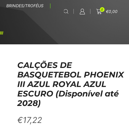
BRINDES/TROFÉUS
0
€
0,00
II
CALÇÕES DE
BASQUETEBOL PHOENIX
III AZUL ROYAL AZUL
ESCURO (Disponível até
2028)
€
17,22