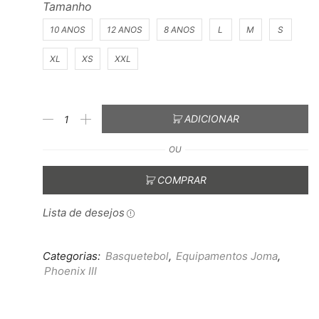
Tamanho
10 ANOS
12 ANOS
8 ANOS
L
M
S
XL
XS
XXL
ADICIONAR
OU
COMPRAR
Lista de desejos
Categorias:
Basquetebol
,
Equipamentos Joma
,
Phoenix III