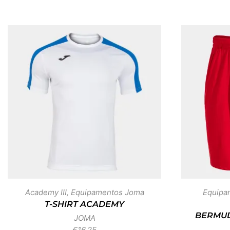
Academy III
,
Equipamentos Joma
Equipa
T-SHIRT ACADEMY
BERMUD
JOMA
€
16,25