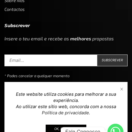
Sobre Nós
Contactos
Subscrever
Insere o teu email e recebe as
melhores
propostas
* Podes cancelar a qualquer momento
Este website utiliza cookies para melhorar a sua
experiência.
Ao utilizar este sítio web, concorda com a nossa
Copyright © 2023
Loja 39
. Todos os direitos reservados.
Política de privacidade
.
Design & Development by
teoria.agency
.
OK, EU ACEITO.
Fale Connosco