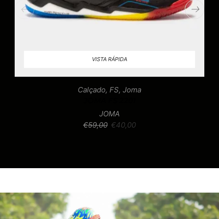
VISTA RÁPIDA
Calçado
,
FS
,
Joma
JOMA FS 2201
JOMA
€
59,00
€
40,00