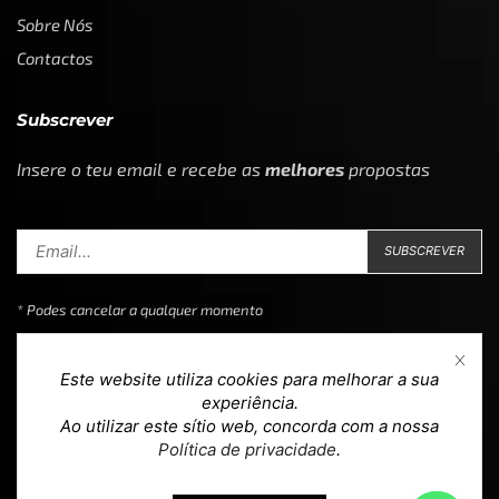
Sobre Nós
Contactos
Subscrever
Insere o teu email e recebe as
melhores
propostas
* Podes cancelar a qualquer momento
Este website utiliza cookies para melhorar a sua
experiência.
Ao utilizar este sítio web, concorda com a nossa
Copyright © 2023
Loja 39
. Todos os direitos reservados.
Política de privacidade
.
Design & Development by
teoria.agency
.