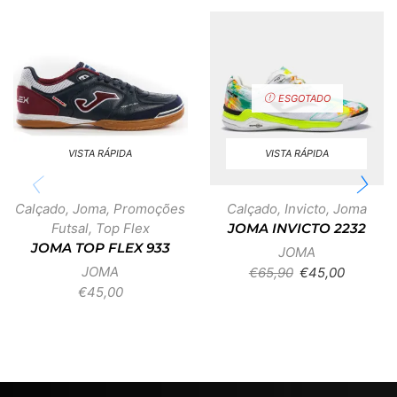
ESGOTADO
VISTA RÁPIDA
VISTA RÁPIDA
Calçado
,
Joma
,
Promoções
Calçado
,
Invicto
,
Joma
Futsal
,
Top Flex
JOMA INVICTO 2232
JOMA TOP FLEX 933
JOMA
JOMA
€
65,90
€
45,00
€
45,00